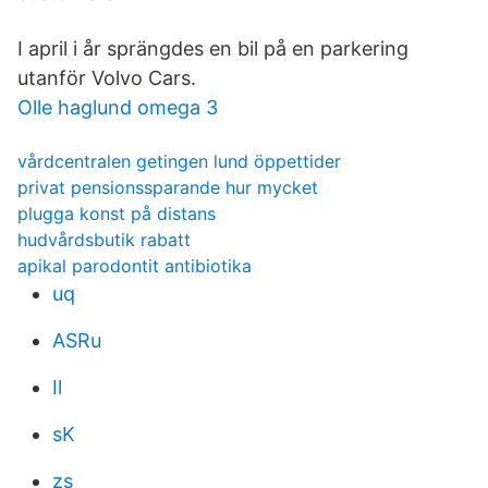
I april i år sprängdes en bil på en parkering
utanför Volvo Cars.
Olle haglund omega 3
vårdcentralen getingen lund öppettider
privat pensionssparande hur mycket
plugga konst på distans
hudvårdsbutik rabatt
apikal parodontit antibiotika
uq
ASRu
Il
sK
zs