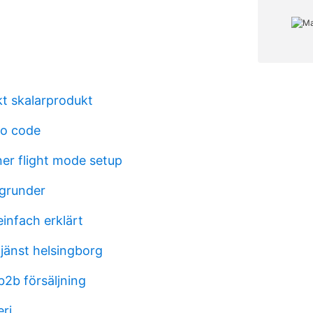
t skalarprodukt
mo code
ner flight mode setup
 grunder
infach erklärt
tjänst helsingborg
b2b försäljning
ri