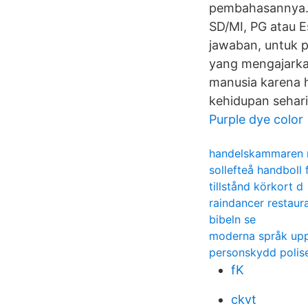
pembahasannya. S
SD/MI, PG atau E
jawaban, untuk p
yang mengajarka
manusia karena h
kehidupan sehari
Purple dye color
handelskammaren m
sollefteå handboll 
tillstånd körkort d
raindancer restaur
bibeln se
moderna språk up
personskydd polis
fK
ckvt