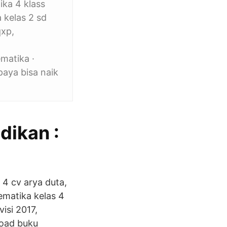
ka 4 klass
 kelas 2 sd
qxp,
matika ·
paya bisa naik
dikan :
4 cv arya duta,
matika kelas 4
isi 2017,
load buku