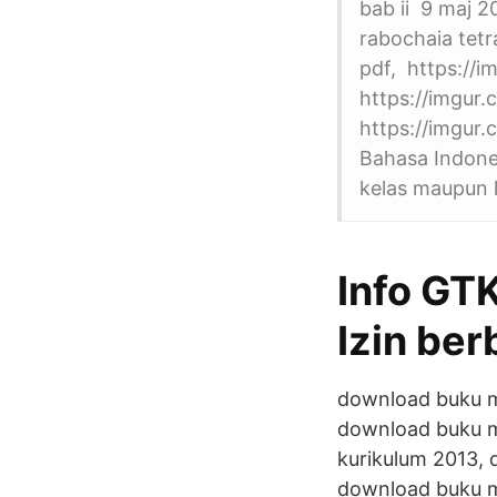
bab ii 9 maj 
rabochaia tetr
pdf, https://i
https://imgur.
https://imgur
Bahasa Indones
kelas maupun l
Info GT
Izin ber
download buku m
download buku m
kurikulum 2013, 
download buku m