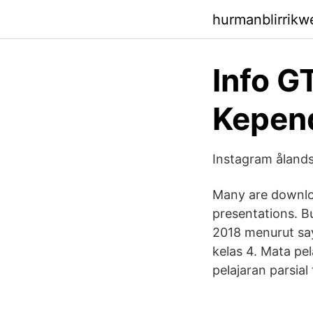
hurmanblirrikw
Info G
Kepend
Instagram ålands
Many are downloa
presentations. B
2018 menurut say
kelas 4. Mata pe
pelajaran parsia