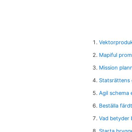
Vektorproduk
Mapiful pro
Mission plan
Statsrättens
Agil schema e
Beställa färd
Vad betyder 
Starta brygge