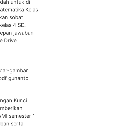
dah untuk di
atematika Kelas
kan sobat
elas 4 SD.
 depan jawaban
e Drive
mbar-gambar
 pdf gunanto
engan Kunci
emberikan
/MI semester 1
aban serta