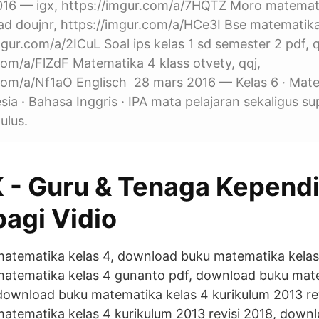
2016 — igx, https://imgur.com/a/7HQTZ Moro matemati
ad doujnr, https://imgur.com/a/HCe3I Bse matematika
mgur.com/a/2ICuL Soal ips kelas 1 sd semester 2 pdf, 
​com/a/FlZdF Matematika 4 klass otvety, qqj,
.com/a/Nf1aO Englisch 28 mars 2016 — Kelas 6 · Mate
ia · Bahasa Inggris · IPA mata pelajaran sekaligus su
ulus.
K - Guru & Tenaga Kependi
bagi Vidio
atematika kelas 4, download buku matematika kelas 
atematika kelas 4 gunanto pdf, download buku mate
download buku matematika kelas 4 kurikulum 2013 rev
atematika kelas 4 kurikulum 2013 revisi 2018, down