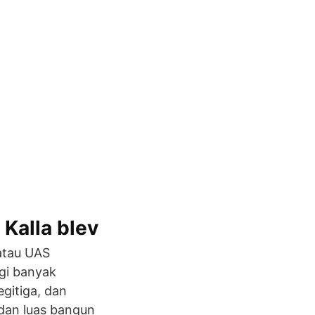
 Kalla blev
 atau UAS
egi banyak
egitiga, dan
 dan luas bangun