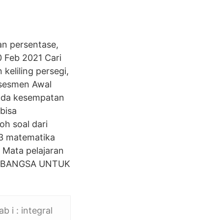
an persentase,
0 Feb 2021 Cari
keliling persegi,
 Asesmen Awal
pada kesempatan
bisa
oh soal dari
13 matematika
. Mata pelajaran
R BANGSA UNTUK
i : integral