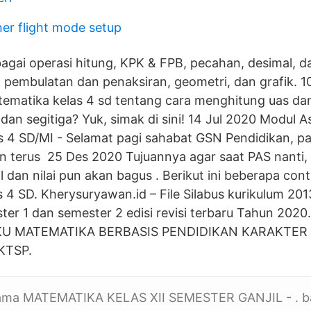
ner flight mode setup
agai operasi hitung, KPK & FPB, pecahan, desimal, d
 pembulatan dan penaksiran, geometri, dan grafik. 1
ematika kelas 4 sd tentang cara menghitung uas dan 
 dan segitiga? Yuk, simak di sini! 14 Jul 2020 Modul
s 4 SD/MI - Selamat pagi sahabat GSN Pendidikan, 
kan terus 25 Des 2020 Tujuannya agar saat PAS nanti, 
 dan nilai pun akan bagus . Berikut ini beberapa cont
 4 SD. Kherysuryawan.id – File Silabus kurikulum 20
ter 1 dan semester 2 edisi revisi terbaru Tahun 2020
KU MATEMATIKA BERBASIS PENDIDIKAN KARAKTE
KTSP.
ma MATEMATIKA KELAS XII SEMESTER GANJIL - . bab 