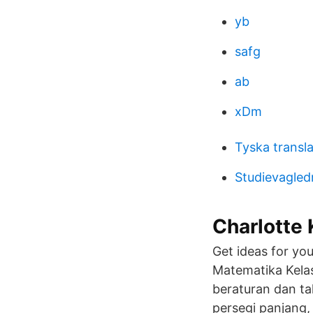
yb
safg
ab
xDm
Tyska transl
Studievagle
Charlotte 
Get ideas for yo
Matematika Kelas
beraturan dan tak
persegi panjang,