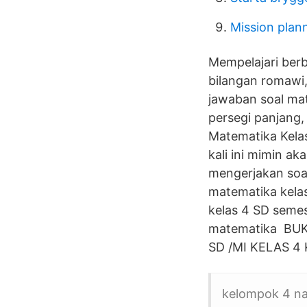
Mission plan
Mempelajari berb
bilangan romawi,
jawaban soal mat
persegi panjang,
Matematika Kela
kali ini mimin a
mengerjakan soal
matematika kelas
kelas 4 SD semes
matematika BU
SD /MI KELAS 4 
kelompok 4 na