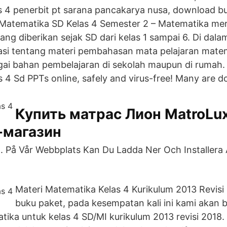
s 4 penerbit pt sarana pancakarya nusa, download 
n Matematika SD Kelas 4 Semester 2 – Matematika me
ang diberikan sejak SD dari kelas 1 sampai 6. Di dalam 
asi tentang materi pembahasan mata pelajaran matem
ai bahan pembelajaran di sekolah maupun di rumah.
 4 Sd PPTs online, safely and virus-free! Many are 
Купить матрас Лион MatroLux
-магазин
På Vår Webbplats Kan Du Ladda Ner Och Installera 
Materi Matematika Kelas 4 Kurikulum 2013 Revisi
buku paket, pada kesempatan kali ini kami akan b
tika untuk kelas 4 SD/MI kurikulum 2013 revisi 2018.