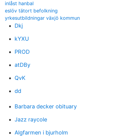
inlåst hanbal
eslöv tätort befolkning
yrkesutbildningar växjö kommun
Dkj
kYXU
PROD
atDBy
QvK
dd
Barbara decker obituary
Jazz raycole
Algfarmen i bjurholm